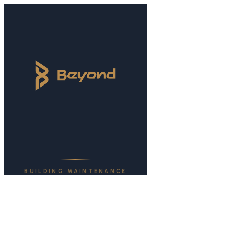
株式会社Beyond | ビルメン
京都・山科を拠点に、丁寧な仕事と安心の実績でビルメンテ
お知らせ
株式会社Beyondの最新ニュース・お知らせをご紹介します。
法人のお客さま
マンション・ビル・商業施設のメンテナンスを一括でお任せ
個人のお客さま
BUILDING MAINTENANCE
ご自宅のエアコン分解洗浄や害虫駆除など、個人のお客さま
サービス内容